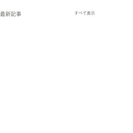
すべて表示
最新記事
6月のお休みの
6月のお休みのお
コメント
す。 6月17日㈬
させて頂きます。